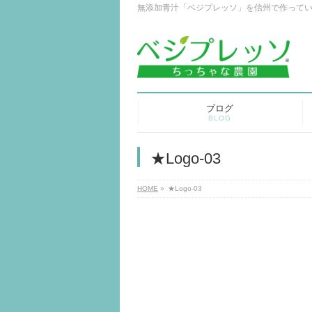
無添加青汁「ベジプレッソ」を信州で作って
ブログ
BLOG
★Logo-03
HOME
»
★Logo-03