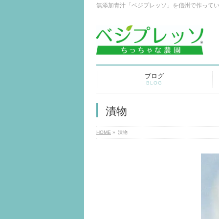
無添加青汁「ベジプレッソ」を信州で作って
ブログ
BLOG
漬物
HOME
»
漬物