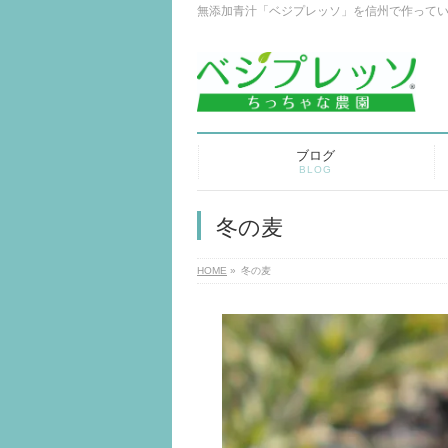
無添加青汁「ベジプレッソ」を信州で作って
ブログ
BLOG
冬の麦
HOME
»
冬の麦