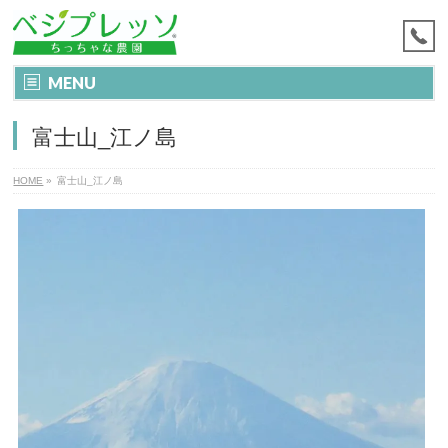
MENU
富士山_江ノ島
HOME
»
富士山_江ノ島