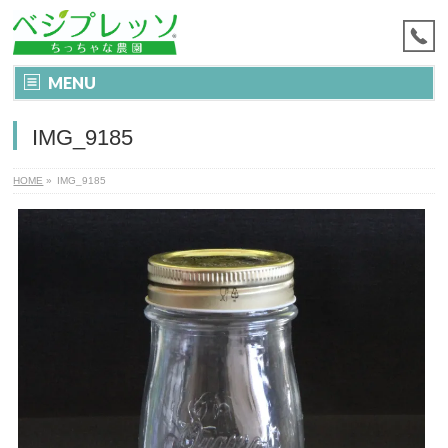
MENU
IMG_9185
HOME
»
IMG_9185