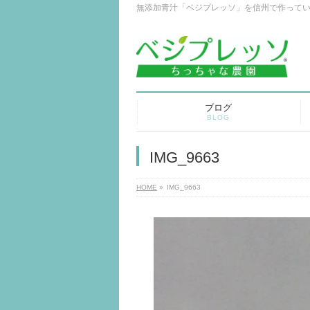
無添加青汁「ベジプレッソ」を信州で作って
ブログ
BLOG
IMG_9663
HOME
»
IMG_9663