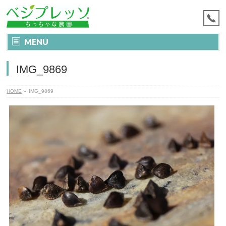
MENU
IMG_9869
HOME
»
IMG_9869