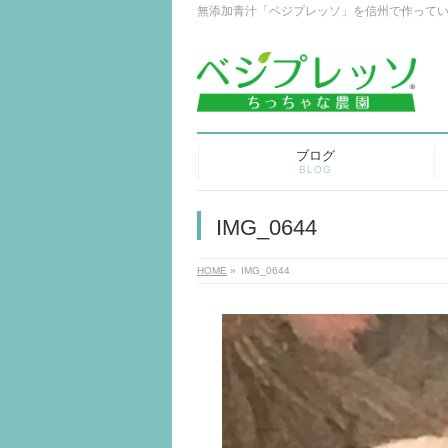
無添加青汁「ベジプレッソ」を信州で作って
ブログ
BLOG
IMG_0644
HOME
»
IMG_0644