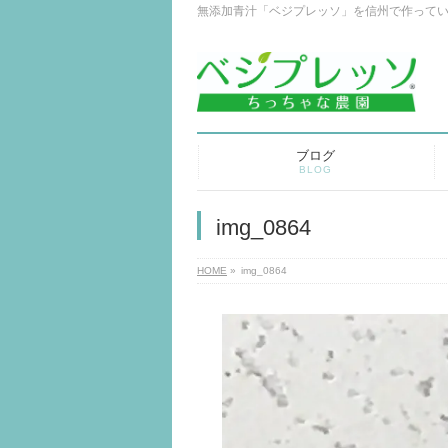
無添加青汁「ベジプレッソ」を信州で作って
ブログ
BLOG
img_0864
HOME
»
img_0864