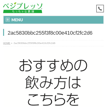
MENU
2ac5830bbc255f3f8c00e410cf2fc2d6
HOME
»
2ac5830bbc255f3f8c00e410cf2fc2d6