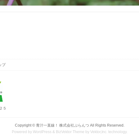
ップ
地２５
Copyright ©
青汁一直線！ 株式会社ぷらんつ
All Rights Reserved.
Powered by
WordPress
&
BizVektor Theme
by
Vektor,Inc.
technology.