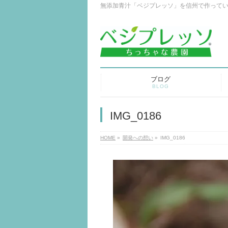
無添加青汁「ベジプレッソ」を信州で作って
ブログ
BLOG
IMG_0186
HOME
»
開発への想い
»
IMG_0186