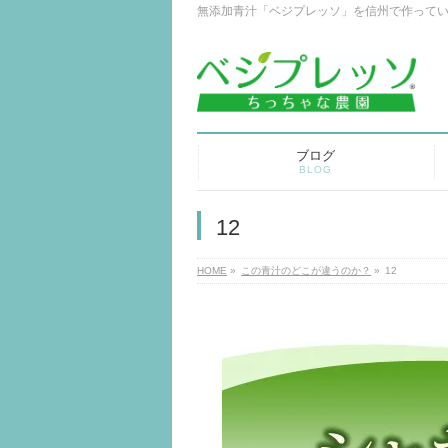
無添加青汁「ベジプレッソ」を信州で作って
ブログ
BLOG
12
HOME
»
この青汁のどこが違うのか？
»
12