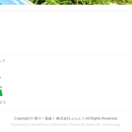
ップ
地２５
Copyright ©
青汁一直線！ 株式会社ぷらんつ
All Rights Reserved.
Powered by
WordPress
&
BizVektor Theme
by
Vektor,Inc.
technology.