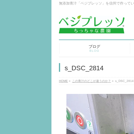
無添加青汁「ベジプレッソ」を信州で作って
ブログ
BLOG
s_DSC_2814
HOME
»
この青汁のどこが違うのか？
»
s_DSC_2814