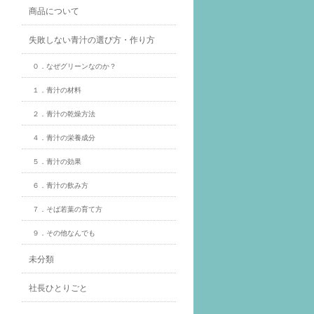
商品について
失敗しない青汁の選び方・作り方
０．なぜグリーンなのか？
１．青汁の材料
２．青汁の乾燥方法
４．青汁の栄養成分
５．青汁の効果
６．青汁の飲み方
７．そば若葉の育て方
９．その他なんでも
未分類
社長ひとりごと