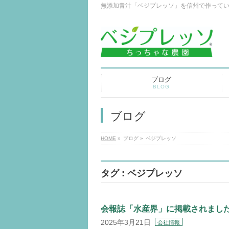
無添加青汁「ベジプレッソ」を信州で作って
ブログ
BLOG
ブログ
HOME
»
ブログ
»
ベジプレッソ
タグ : ベジプレッソ
会報誌「水産界」に掲載されまし
2025年3月21日
会社情報