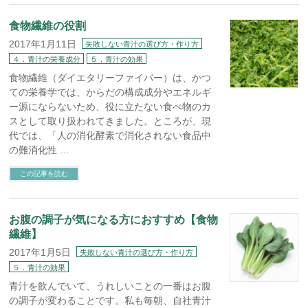
食物繊維の役割
2017年1月11日
失敗しない青汁の選び方・作り方
４．青汁の栄養成分
５．青汁の効果
食物繊維（ダイエタリーファイバー）は、かつ
ての栄養学では、からだの構成成分やエネルギ
ー源にならないため、役に立たない食べ物のカ
スとして取り扱われてきました。ところが、現
代では、「人の消化酵素で消化されない食品中
の難消化性 …
この記事を読む
お腹の調子が気になる方におすすめ【食物
繊維】
2017年1月5日
失敗しない青汁の選び方・作り方
５．青汁の効果
青汁を飲んでいて、うれしいことの一番はお腹
の調子が変わることです。私も毎朝、自社青汁