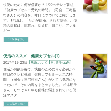
快便のために何が必要か？ 1/22のテレビ番組
「健康カプセルー元気の時間」（司会：三宅裕
司さん）の内容を、昨日につづいてご紹介しま
す。 昨日は、「たかが便秘。されど便秘」。便
秘の症状は、肌荒れ、冷え症、肩こり、アレル
ギー …
この記事を読む
便活のススメ 健康カプセル(1)
2017年1月23日
商品について
５．青汁の効果
便活が何故必要で、快便のために何が必要か？
昨日のテレビ番組「健康カプセルー元気の時
間」（司会：三宅裕司さん）がとても勉強にな
ったので、その内容をまとめました。 松本明子
さん、じつは４０年も便秘に悩まされている便
活マスタ …
この記事を読む