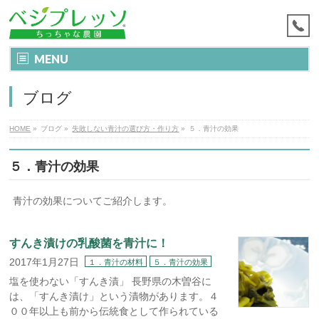
MENU
ブログ
HOME
»
ブログ
»
失敗しない青汁の選び方・作り方
»
５．青汁の効果
５．青汁の効果
青汁の効果についてご紹介します。
すんき漬けの乳酸菌を青汁に！
2017年1月27日
１．青汁の材料
５．青汁の効果
塩を使わない「すんき漬」 長野県の木曽谷に
は、「すんき漬け」という漬物があります。４
００年以上も前から伝統食として作られている