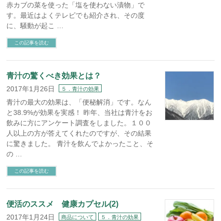
赤カブの菜を使った「塩を使わない漬物」で
す。最近はよくテレビでも紹介され、その度
に、騒動が起こ …
この記事を読む
青汁の驚くべき効果とは？
2017年1月26日
５．青汁の効果
青汁の最大の効果は、「便秘解消」です。なん
と38.9%が効果を実感！ 昨年、当社は青汁をお
飲みに方にアンケート調査をしました。１００
人以上の方が答えてくれたのですが、その結果
に驚きました。 青汁を飲んでよかったこと、そ
の …
この記事を読む
便活のススメ 健康カプセル(2)
2017年1月24日
商品について
５．青汁の効果