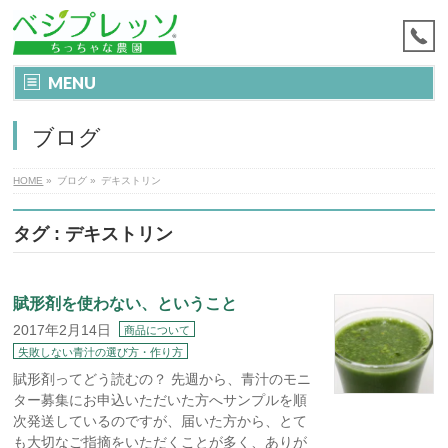
MENU
ブログ
HOME
»
ブログ
»
デキストリン
タグ : デキストリン
賦形剤を使わない、ということ
2017年2月14日
商品について
失敗しない青汁の選び方・作り方
賦形剤ってどう読むの？ 先週から、青汁のモニ
ター募集にお申込いただいた方へサンプルを順
次発送しているのですが、届いた方から、とて
も大切なご指摘をいただくことが多く、ありが