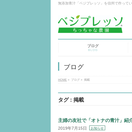
無添加青汁「ベジプレッソ」を信州で作って
ブログ
BLOG
ブログ
HOME
»
ブログ
»
掲載
タグ : 掲載
主婦の友社で「オトナの青汁」紹
2019年7月15日
お知らせ