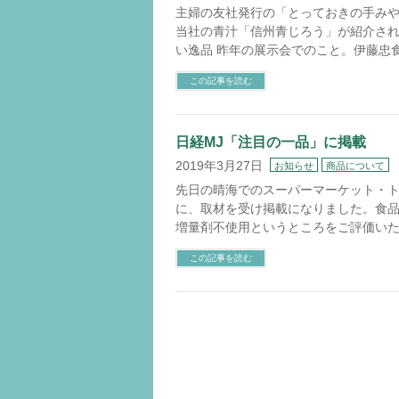
主婦の友社発行の「とっておきの手みやげ＆
当社の青汁「信州青じろう」が紹介され
い逸品 昨年の展示会でのこと。伊藤忠
この記事を読む
日経MJ「注目の一品」に掲載
2019年3月27日
お知らせ
商品について
先日の晴海でのスーパーマーケット・ト
に、取材を受け掲載になりました。食
増量剤不使用というところをご評価いた
この記事を読む