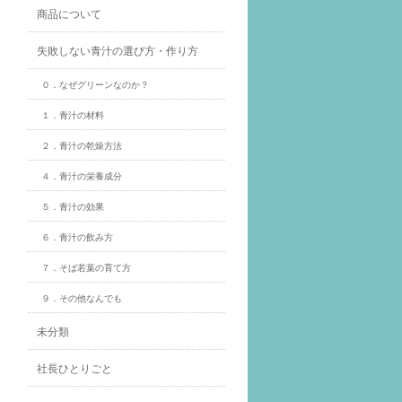
商品について
失敗しない青汁の選び方・作り方
０．なぜグリーンなのか？
１．青汁の材料
２．青汁の乾燥方法
４．青汁の栄養成分
５．青汁の効果
６．青汁の飲み方
７．そば若葉の育て方
９．その他なんでも
未分類
社長ひとりごと