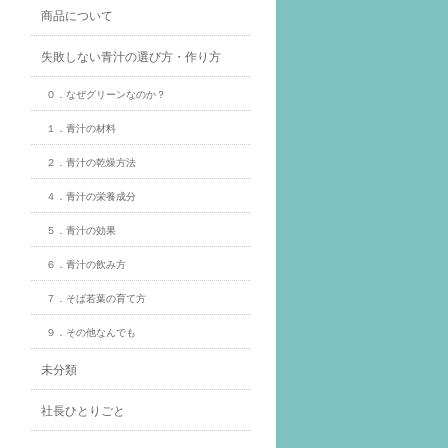
商品について
失敗しない青汁の選び方・作り方
０．なぜグリーンなのか？
１．青汁の材料
２．青汁の乾燥方法
４．青汁の栄養成分
５．青汁の効果
６．青汁の飲み方
７．そば若葉の育て方
９．その他なんでも
未分類
社長ひとりごと