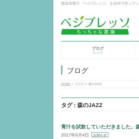
無添加青汁「ベジプレッソ」を信州で作って
ブログ
BLOG
ブログ
HOME
»
ブログ
»
森のJAZZ
タグ : 森のJAZZ
青汁を試飲していただきました。森
2017年6月4日
お知らせ