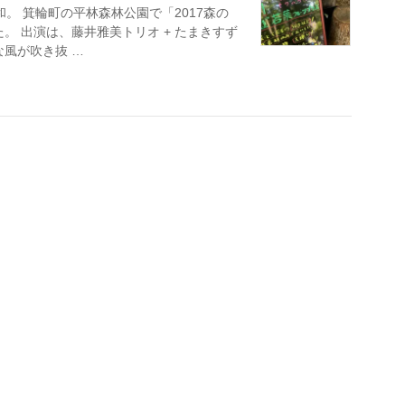
和。 箕輪町の平林森林公園で「2017森の
ました。 出演は、藤井雅美トリオ + たまきすず
な風が吹き抜 …