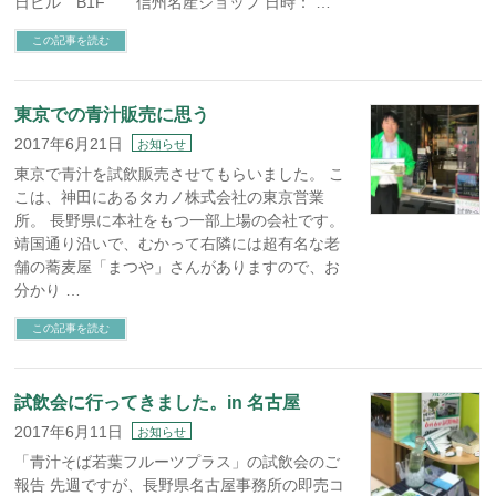
日ビル B1F 信州名産ショップ 日時： …
この記事を読む
東京での青汁販売に思う
2017年6月21日
お知らせ
東京で青汁を試飲販売させてもらいました。 こ
こは、神田にあるタカノ株式会社の東京営業
所。 長野県に本社をもつ一部上場の会社です。
靖国通り沿いで、むかって右隣には超有名な老
舗の蕎麦屋「まつや」さんがありますので、お
分かり …
この記事を読む
試飲会に行ってきました。in 名古屋
2017年6月11日
お知らせ
「青汁そば若葉フルーツプラス」の試飲会のご
報告 先週ですが、長野県名古屋事務所の即売コ