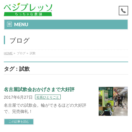
MENU
ブログ
HOME
»
ブログ
»
試飲
タグ : 試飲
名古屋試飲会おかげさまで大好評
2017年6月27日
社長ひとりごと
名古屋での試飲会。輪ができるほどの大好評
で、完売御礼！
この記事を読む