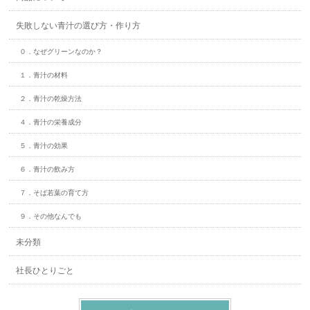
失敗しない青汁の選び方・作り方
０．なぜグリーンなのか？
１．青汁の材料
２．青汁の乾燥方法
４．青汁の栄養成分
５．青汁の効果
６．青汁の飲み方
７．そば若葉の育て方
９．その他なんでも
未分類
社長ひとりごと