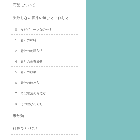
商品について
失敗しない青汁の選び方・作り方
０．なぜグリーンなのか？
１．青汁の材料
２．青汁の乾燥方法
４．青汁の栄養成分
５．青汁の効果
６．青汁の飲み方
７．そば若葉の育て方
９．その他なんでも
未分類
社長ひとりごと