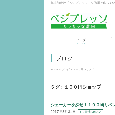
無添加青汁「ベジプレッソ」を信州で作って
ブログ
BLOG
ブログ
HOME
»
ブログ
»
１００円ショップ
タグ : １００円ショップ
シェーカーを探せ！１００均リベ
2017年3月31日
６．青汁の飲み方