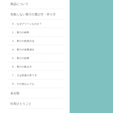
商品について
失敗しない青汁の選び方・作り方
０．なぜグリーンなのか？
１．青汁の材料
２．青汁の乾燥方法
４．青汁の栄養成分
５．青汁の効果
６．青汁の飲み方
７．そば若葉の育て方
９．その他なんでも
未分類
社長ひとりごと