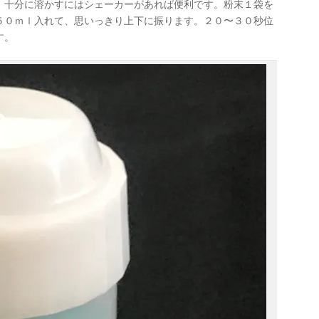
、十分に溶かすにはシェーカーがあれば便利です。粉末１袋を
５０ｍｌ入れて、思いっきり上下に振ります。２０〜３０秒位
す。