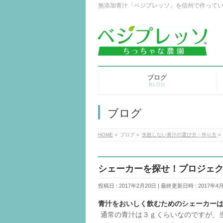
無添加青汁「ベジプレッソ」を信州で作って
ブログ
BLOG
ブログ
HOME
»
ブログ
»
失敗しない青汁の選び方・作り方
»
シェーカーを探せ！プロジェ
投稿日 : 2017年2月20日
最終更新日時 : 2017年4
青汁をおいしく飲むためのシェーカー
通常の青汁は３ｇくらいなのですが、