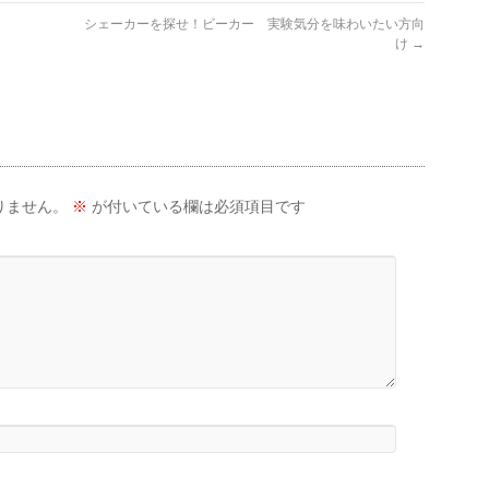
シェーカーを探せ！ビーカー 実験気分を味わいたい方向
け
→
りません。
※
が付いている欄は必須項目です