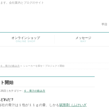
います。会社案内とブログのサイト
平日
オンラインショップ
メッセージ
ONLINE SHOP
WAY
６．青汁の飲み方
»
シェーカーを探せ！プロジェクト開始
クト開始
月25日
カテゴリー :
６．青汁の飲み方
はどれだ？
当社の青汁は１包が１１ｇの量、しかも
賦形剤（ふけいざ