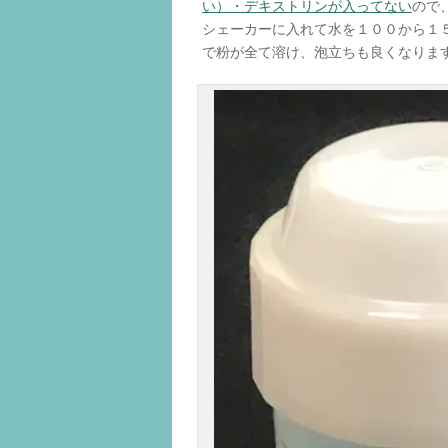
い）・デキストリンが入ってない
ので
シェーカーに入れて水を１００から１
で粉が全て溶け、泡立ちも良くなりま