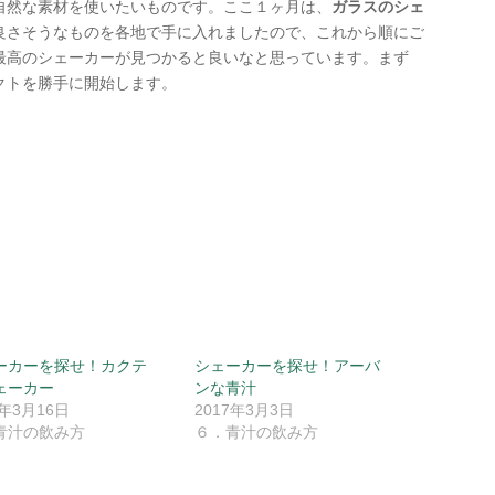
自然な素材を使いたいものです。ここ１ヶ月は、
ガラスのシェ
良さそうなものを各地で手に入れましたので、これから順にご
最高のシェーカーが見つかると良いなと思っています。まず
クトを勝手に開始します。
ーカーを探せ！カクテ
シェーカーを探せ！アーバ
ェーカー
ンな青汁
7年3月16日
2017年3月3日
青汁の飲み方
６．青汁の飲み方