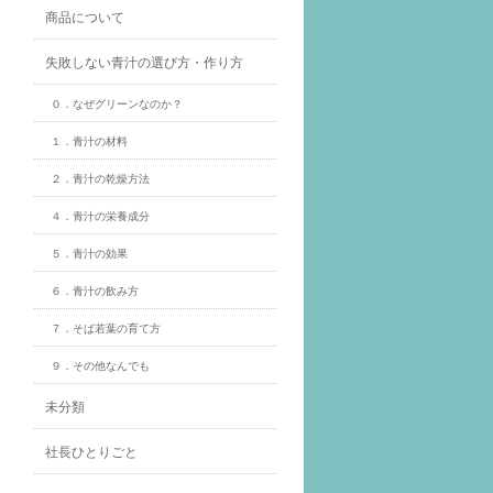
商品について
失敗しない青汁の選び方・作り方
０．なぜグリーンなのか？
１．青汁の材料
２．青汁の乾燥方法
４．青汁の栄養成分
５．青汁の効果
６．青汁の飲み方
７．そば若葉の育て方
９．その他なんでも
未分類
社長ひとりごと