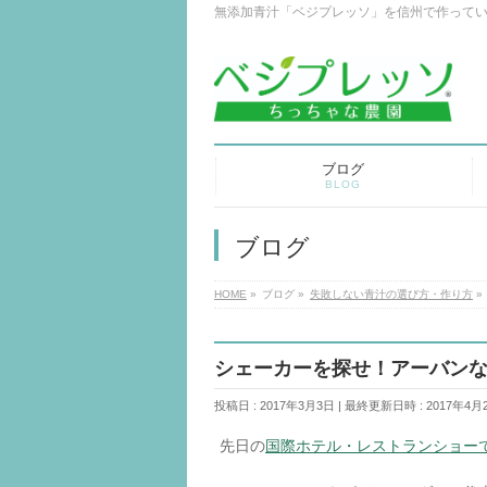
無添加青汁「ベジプレッソ」を信州で作って
ブログ
BLOG
ブログ
HOME
»
ブログ
»
失敗しない青汁の選び方・作り方
»
シェーカーを探せ！アーバン
投稿日 : 2017年3月3日
最終更新日時 : 2017年4月
先日の
国際ホテル・レストランショー