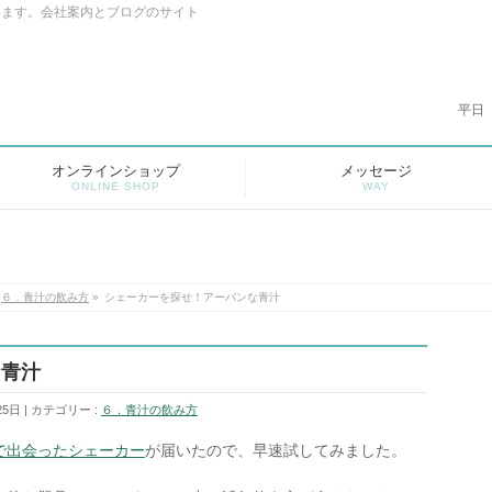
います。会社案内とブログのサイト
平日
オンラインショップ
メッセージ
ONLINE SHOP
WAY
６．青汁の飲み方
»
シェーカーを探せ！アーバンな青汁
な青汁
25日
カテゴリー :
６．青汁の飲み方
で出会ったシェーカー
が届いたので、早速試してみました。