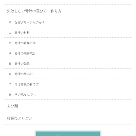
失敗しない青汁の選び方・作り方
０．なぜグリーンなのか？
１．青汁の材料
２．青汁の乾燥方法
４．青汁の栄養成分
５．青汁の効果
６．青汁の飲み方
７．そば若葉の育て方
９．その他なんでも
未分類
社長ひとりごと