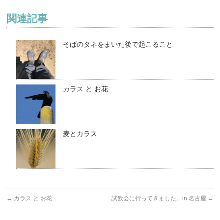
関連記事
そばのタネをまいた後で起こること
カラス と お花
麦とカラス
←
カラス と お花
試飲会に行ってきました。in 名古屋
→