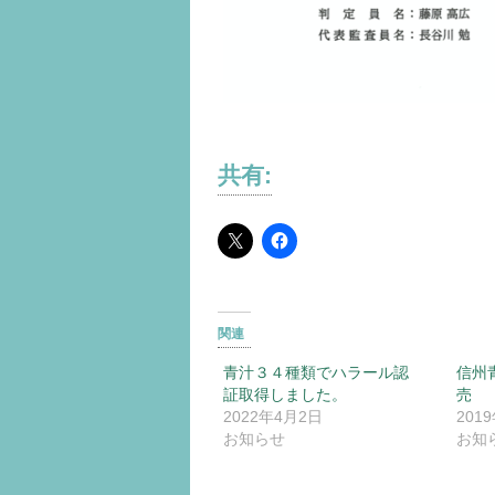
共有:
関連
青汁３４種類でハラール認
信州
証取得しました。
売
2022年4月2日
201
お知らせ
お知