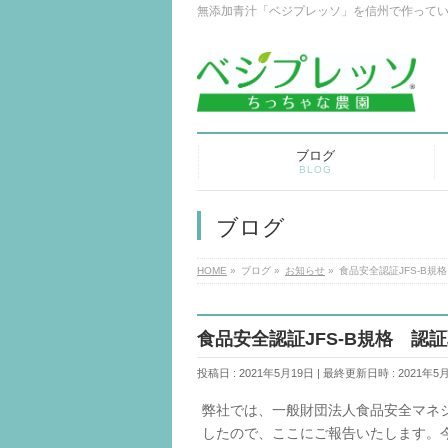
無添加青汁「ベジプレッソ」を信州で作って
ブログ
BLOG
ブログ
HOME
»
ブログ
»
お知らせ
»
食品安全認証JFS-B規
食品安全認証JFS-B規格 認
投稿日 : 2021年5月19日
最終更新日時 : 2021年5
弊社では、一般財団法人食品安全マネジ
したので、ここにご報告いたします。