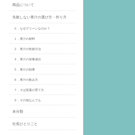
商品について
失敗しない青汁の選び方・作り方
０．なぜグリーンなのか？
１．青汁の材料
２．青汁の乾燥方法
４．青汁の栄養成分
５．青汁の効果
６．青汁の飲み方
７．そば若葉の育て方
９．その他なんでも
未分類
社長ひとりごと