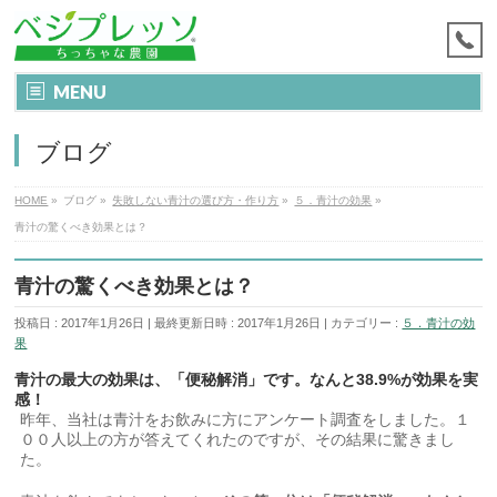
MENU
ブログ
HOME
»
ブログ
»
失敗しない青汁の選び方・作り方
»
５．青汁の効果
»
青汁の驚くべき効果とは？
青汁の驚くべき効果とは？
投稿日 : 2017年1月26日
最終更新日時 : 2017年1月26日
カテゴリー :
５．青汁の効
果
青汁の最大の効果は、「便秘解消」です。なんと38.9%が効果を実
感！
昨年、当社は青汁をお飲みに方にアンケート調査をしました。１
００人以上の方が答えてくれたのですが、その結果に驚きまし
た。