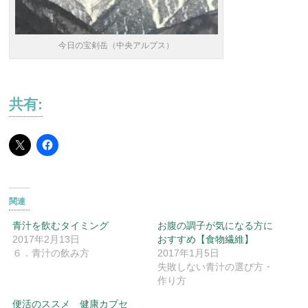
今日の宝剣岳（中央アルプス）
共有:
関連
青汁を飲むタイミング
お腹の調子が気になる方に
2017年2月13日
おすすめ【食物繊維】
６．青汁の飲み方
2017年1月5日
失敗しない青汁の選び方・
作り方
便活のススメ 健康カプセ