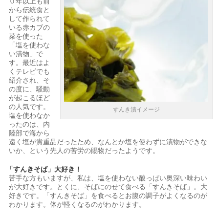
０年以上も前
から伝統食と
して作られて
いる赤カブの
菜を使った
「塩を使わな
い漬物」で
す。最近はよ
くテレビでも
紹介され、そ
の度に、騒動
が起こるほど
の人気です。
すんき漬イメージ
塩を使わなか
ったのは、内
陸部で海から
遠く塩が貴重品だったため、なんとか塩を使わずに漬物ができな
いか、という先人の苦労の賜物だったようです。
「すんきそば」大好き！
苦手な方もいますが、私は、塩を使わない酸っぱい奥深い味わい
が大好きです。とくに、そばにのせて食べる「すんきそば」。大
好きです。「すんきそば」を食べるとお腹の調子がよくなるのが
わかります。体が軽くなるのがわかります。