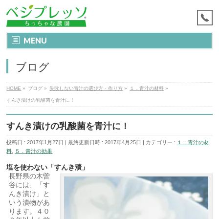
MENU
ブログ
HOME
»
ブログ
»
失敗しない青汁の選び方・作り方
»
１．青汁の材料
»
すんき漬けの乳酸菌を青汁に！
すんき漬けの乳酸菌を青汁に！
投稿日 : 2017年1月27日
最終更新日時 : 2017年4月25日
カテゴリー :
１．青汁の材
料
,
５．青汁の効果
塩を使わない「すんき漬」
長野県の木曽
谷には、「す
んき漬け」と
いう漬物があ
ります。４０