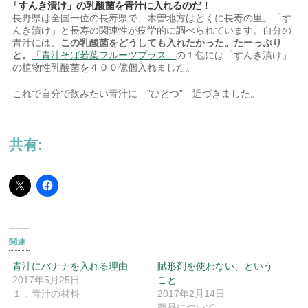
「すんき漬け」の乳酸菌を青汁に入れるのだ！
長野県は全国一位の長寿県で、木曽地方はとくに長寿の里。「す
んき漬け」と長寿の関連性が疫学的に調べられています。自分の
青汁には、
この乳酸菌をどうしても入れたかった。たーっぷり
と。
「青汁そば若葉フルーツプラス」
の１包には「すんき漬け」
の植物性乳酸菌を４００億個入れました。
これで自分で飲みたい青汁に ”ひとつ” 近づきました。
共有:
関連
青汁にバナナを入れる理由
賦形剤を使わない、という
2017年5月25日
こと
１．青汁の材料
2017年2月14日
商品について