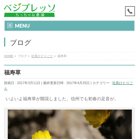
MENU
ブログ
HOME
»
ブログ
»
社長ひとりごと
»
福寿草
福寿草
投稿日 : 2017年3月11日
最終更新日時 : 2017年4月25日
カテゴリー :
社長ひとりご
と
いよいよ福寿草が開花しました。信州でも初春の足音が。