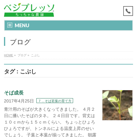
MENU
ブログ
HOME
»
ブログ
»
こぶし
タグ : こぶし
そば成長
2017年4月25日
７．そば若葉の育て方
青汁用のそばが大きくなってきました。 ４月２
日に播いたそばのタネ。 ２４日目です。背丈は
１０ｃｍから１５ｃｍくらい。 ちょっとひょろ
ひょろですが、トンネルによる温度上昇のせい
でしょう。 子葉と本葉が揃ってきました。 朝露