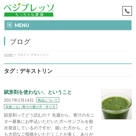
MENU
ブログ
HOME
»
ブログ
»
デキストリン
タグ : デキストリン
賦形剤を使わない、ということ
2017年2月14日
商品について
失敗しない青汁の選び方・作り方
賦形剤ってどう読むの？ 先週から、青汁のモニ
ター募集にお申込いただいた方へサンプルを順
次発送しているのですが、届いた方から、とて
も大切なご指摘をいただくことが多く、ありが