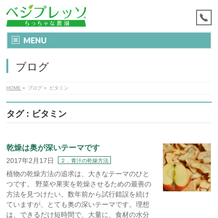
MENU
ブログ
HOME
»
ブログ
»
ビタミン
タグ : ビタミン
乾燥は奥が深いテーマです
2017年2月17日
２．青汁の乾燥方法
植物の乾燥方法の追求は、大きなテーマのひと
つです。 野菜や果実を乾燥させるための最善の
方法を見つけたい。数年前から試行錯誤を続け
ていますが、とても奥の深いテーマです。理想
は、できるだけ短時間で、大量に、食材の水分