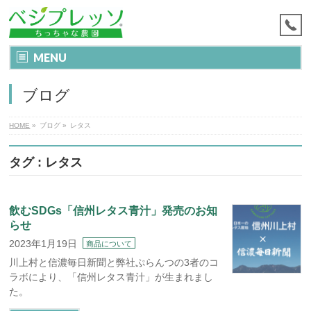
MENU
ブログ
HOME
»
ブログ
»
レタス
タグ : レタス
飲むSDGs「信州レタス青汁」発売のお知
らせ
2023年1月19日
商品について
川上村と信濃毎日新聞と弊社ぷらんつの3者のコ
ラボにより、「信州レタス青汁」が生まれまし
た。