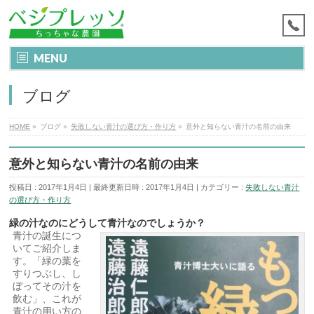
MENU
ブログ
HOME
»
ブログ
»
失敗しない青汁の選び方・作り方
»
意外と知らない青汁の名前の由来
意外と知らない青汁の名前の由来
投稿日 : 2017年1月4日
最終更新日時 : 2017年1月4日
カテゴリー :
失敗しない青汁
の選び方・作り方
緑の汁なのにどうして青汁なのでしょうか？
青汁の誕生につ
いてご紹介しま
す。「緑の葉を
すりつぶし、し
ぼってその汁を
飲む」、これが
青汁の用い方の