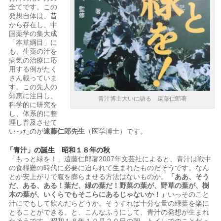
全てです。この
発想自体は、昔
から存在し、中
国薬学の集大成
「本草綱目」に
も、生薬の汁を
病気の治療に応
用する例がたく
さん載っていま
す。この先人の
知恵に注目し、
青汁博士大いに語る 遠藤仁郎著
科学的に研究を
し、体系的に整
理し普及させて
いったのが
遠藤仁郎先生
（医学博士）です。
「青汁」の誕生 昭和１８年の秋
「もっと緑を！」遠藤仁郎著2007年文芸社によると、青汁は戦中
の食糧難の時代に必要に迫られて生まれたものだそうです。なん
とか安上がりで腹を膨らませる方法はないものか。
「ああ、そう
だ、ある、ある！葉だ、緑の葉だ！野菜の葉が、野草の葉が、樹
木の葉が、いくらでもそこらにあるじゃないか！」
いっそのこと
汁にでもして飲んだらどうか。そうすれば十分な量の緑葉を楽に
とることができる。と、こんなふうにして、青汁の発想が生まれ