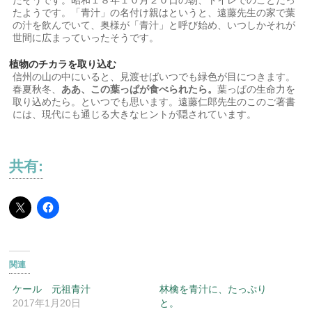
たそうです。昭和１８年１０月２０日の朝、トイレでのことだっ
たようです。「青汁」の名付け親はというと、遠藤先生の家で葉
の汁を飲んでいて、奥様が「青汁」と呼び始め、いつしかそれが
世間に広まっていったそうです。
植物のチカラを取り込む
信州の山の中にいると、見渡せばいつでも緑色が目につきます。
春夏秋冬、
ああ、この葉っぱが食べられたら。
葉っぱの生命力を
取り込めたら。といつでも思います。遠藤仁郎先生のこのご著書
には、現代にも通じる大きなヒントが隠されています。
共有:
関連
ケール 元祖青汁
林檎を青汁に、たっぷり
2017年1月20日
と。