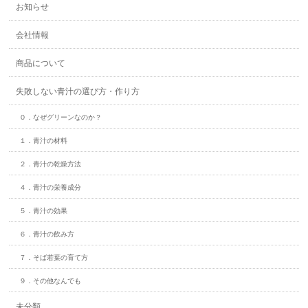
お知らせ
会社情報
商品について
失敗しない青汁の選び方・作り方
０．なぜグリーンなのか？
１．青汁の材料
２．青汁の乾燥方法
４．青汁の栄養成分
５．青汁の効果
６．青汁の飲み方
７．そば若葉の育て方
９．その他なんでも
未分類