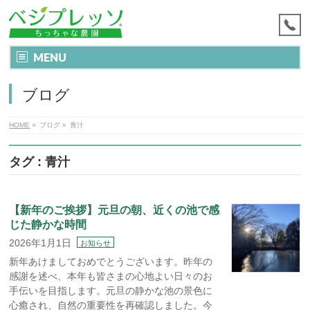
MENU
ブログ
HOME
»
ブログ
»
青汁
タグ : 青汁
【新年のご挨拶】元旦の朝、近くの池で感
じた静かな時間
2026年1月1日
お知らせ
新年あけましておめでとうございます。昨年の
感謝を述べ、本年も皆さまの心地よい日々のお
手伝いを目指します。元旦の静かな池の景色に
心癒され、自然の重要性を再確認しました。今